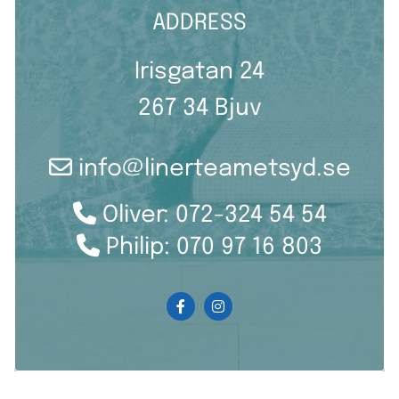
ADDRESS
Irisgatan 24
267 34 Bjuv

info@linerteametsyd.se

Oliver: 072-324 54 54

Philip:
070 97 16 803