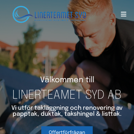
Välkommen till
LINERTEAMET SYD AB
Vi utför takläggning och renovering av
papptak, duktak, takshingel & listtak.
Offertförfrågan