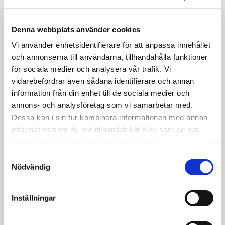
Denna webbplats använder cookies
Vi använder enhetsidentifierare för att anpassa innehållet
och annonserna till användarna, tillhandahålla funktioner
för sociala medier och analysera vår trafik. Vi
vidarebefordrar även sådana identifierare och annan
information från din enhet till de sociala medier och
TAKARBETEN

annons- och analysföretag som vi samarbetar med.
Dessa kan i sin tur kombinera informationen med annan
Vi utför kompletta taklösninger
för ditt hem. Både för små och
information som du har tillhandahållit eller som de har
stora hus och kan även utföra
samlat in när du har använt deras tjänster.
industritakarbeten.
Samtyckesval
Nödvändig
Inställningar