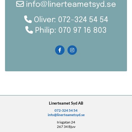

info@linerteametsyd.se

Oliver: 072-324 54 54

Philip:
070 97 16 803
Linerteamet Syd AB
072-324 54 54
info@linerteametsyd.se
Irisgatan 24
267 34 Bjuv