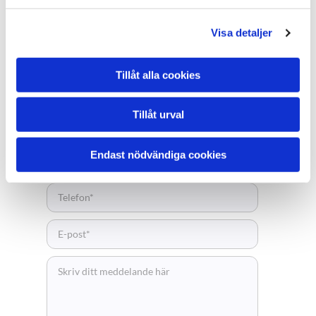
KOSTNADSFRI OFFERT
Visa detaljer
Tillåt alla cookies
Vad vill du ha hjälp med?
Tillåt urval
Endast nödvändiga cookies